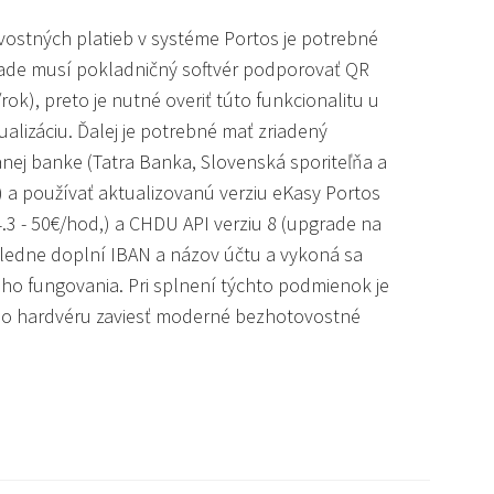
ostných platieb v systéme Portos je potrebné
rade musí pokladničný softvér podporovať QR
ok), preto je nutné overiť túto funkcionalitu u
alizáciu. Ďalej je potrebné mať zriadený
nej banke (Tatra Banka, Slovenská sporiteľňa a
 a používať aktualizovanú verziu eKasy Portos
4.3 - 50€/hod,) a CHDU API verziu 8 (upgrade na
ásledne doplní IBAN a názov účtu a vykoná sa
eho fungovania. Pri splnení týchto podmienok je
o hardvéru zaviesť moderné bezhotovostné