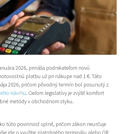
. januára 2026, prináša podnikateľom novú
otovostnú platbu už pri nákupe nad 1 €. Táto
ája 2026, pričom pôvodný termín bol posunutý z
eho návrhu
. Cieľom legislatívy je zvýšiť komfort
obné metódy v obchodnom styku.
ko túto povinnosť splniť, pričom zákon neurčuje
šie ide o využitie platobného terminálu alebo QR