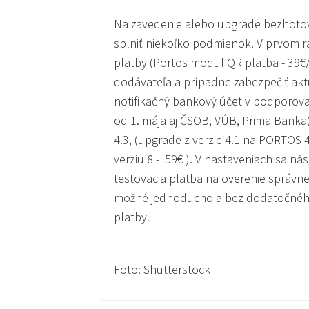
Na zavedenie alebo upgrade bezhotov
splniť niekoľko podmienok. V prvom 
platby (Portos modul QR platba - 39€/r
dodávateľa a prípadne zabezpečiť aktu
notifikačný bankový účet v podporova
od 1. mája aj ČSOB, VÚB, Prima Banka)
4.3, (upgrade z verzie 4.1 na PORTOS 
verziu 8 - 59€ ). V nastaveniach sa n
testovacia platba na overenie správn
možné jednoducho a bez dodatočnéh
platby.
Foto: Shutterstock