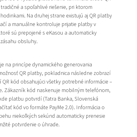
tradičné a spoľahlivé riešenie, pri ktorom
hodinkami. Na druhej strane existujú aj QR platby
lačí a manuálne kontroluje prijatie platby v
ktoré sú prepojené s eKasou a automaticky
y zásahu obsluhy.
je na princípe dynamického generovania
 možnosť QR platby, pokladnica následne zobrazí
ačí QR kód obsahujúci všetky potrebné informácie –
be. Zákazník kód naskenuje mobilným telefónom,
 kde platbu potvrdí (Tatra Banka, Slovenská
čítať kód vo formáte PayMe 2.0). Informácia o
iebehu niekoľkých sekúnd automaticky prenesie
žité potvrdenie o úhrade.