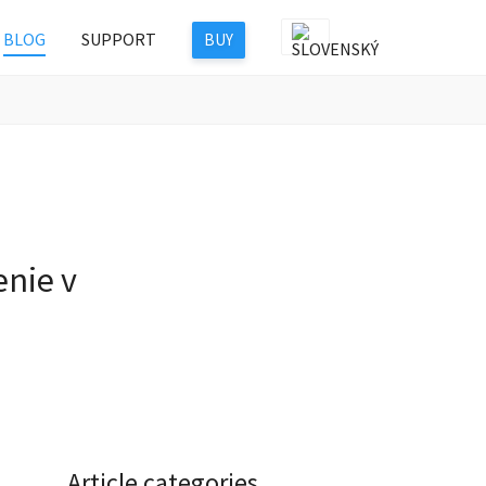
BLOG
SUPPORT
BUY
enie v
Article categories