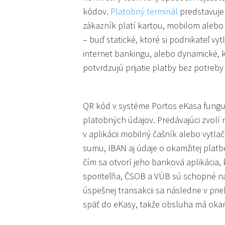
kódov.
Platobný terminál
predstavuje 
zákazník platí kartou, mobilom alebo 
– buď statické, ktoré si podnikateľ vyt
internet bankingu, alebo dynamické, 
potvrdzujú prijatie platby bez potreb
QR kód v systéme Portos eKasa fungu
platobných údajov. Predávajúci zvolí
v aplikácii mobilný čašník alebo vytl
sumu, IBAN aj údaje o okamžitej plat
čím sa otvorí jeho banková aplikácia,
sporiteľňa, ČSOB a VÚB sú schopné na
úspešnej transakcii sa následne v pr
späť do eKasy, takže obsluha má okam